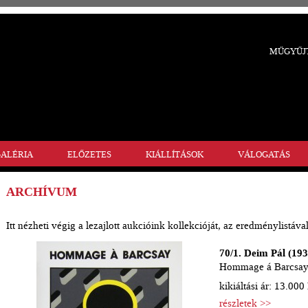
MŰGYŰJT
ALÉRIA
ELŐZETES
KIÁLLÍTÁSOK
VÁLOGATÁS
ARCHÍVUM
Itt nézheti végig a lezajlott aukcióink kollekcióját, az eredménylistával
70/1. Deim Pál (193
Hommage á Barcsay - 
kikiáltási ár: 13.000 
részletek >>