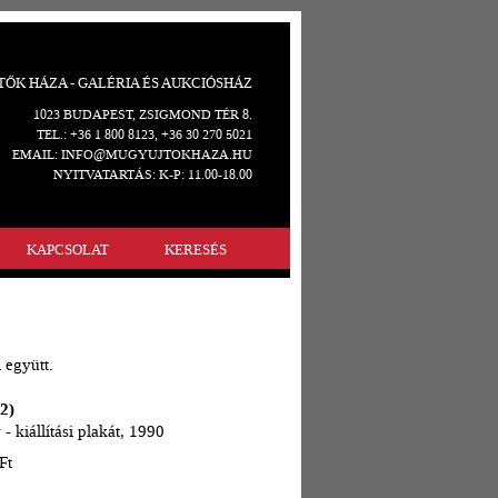
ŐK HÁZA - GALÉRIA ÉS AUKCIÓSHÁZ
1023 BUDAPEST, ZSIGMOND TÉR 8.
TEL.: +36 1 800 8123, +36 30 270 5021
EMAIL: INFO@MUGYUJTOKHAZA.HU
NYITVATARTÁS: K-P: 11.00-18.00
KAPCSOLAT
KERESÉS
 együtt.
2)
kiállítási plakát, 1990
Ft