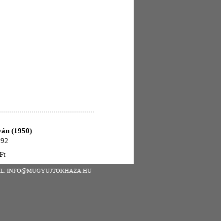
ván (1950)
992
Ft
| EMAIL: INFO@MUGYUJTOKHAZA.HU