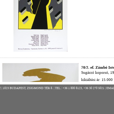
70/2. ef. Zámbó Ist
Sugárzó koporsó, 1
kikiáltási ár: 15.000 
részletek >>
023 BUDAPEST, ZSIGMOND TÉR 8. | TEL.: +36 1 800 8123, +36 30 270 5021 