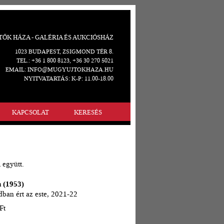
ŐK HÁZA - GALÉRIA ÉS AUKCIÓSHÁZ
1023 BUDAPEST, ZSIGMOND TÉR 8.
TEL.: +36 1 800 8123, +36 30 270 5021
EMAIL: INFO@MUGYUJTOKHAZA.HU
NYITVATARTÁS: K-P: 11.00-18.00
KAPCSOLAT
KERESÉS
 együtt.
n (1953)
dban ért az este, 2021-22
Ft