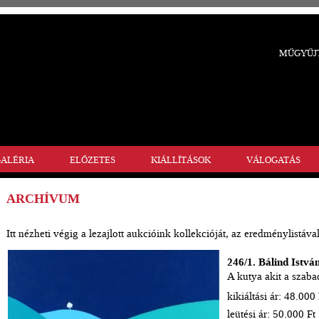
MŰGYŰJT
ALÉRIA
ELŐZETES
KIÁLLÍTÁSOK
VÁLOGATÁS
ARCHÍVUM
Itt nézheti végig a lezajlott aukcióink kollekcióját, az eredménylistával
246/1. Bálind Istvá
A kutya akit a szaba
kikiáltási ár: 48.000 
leütési ár: 50.000 Ft