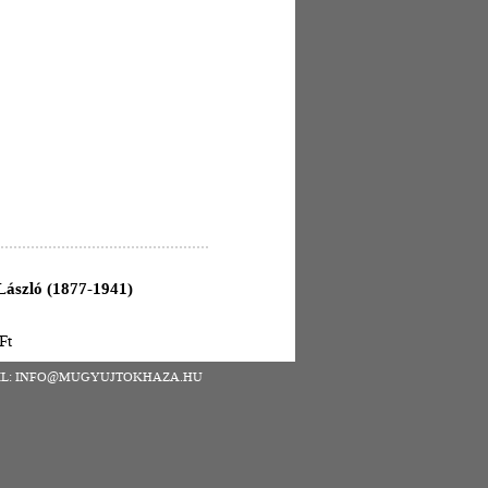
László (1877-1941)
Ft
| EMAIL: INFO@MUGYUJTOKHAZA.HU