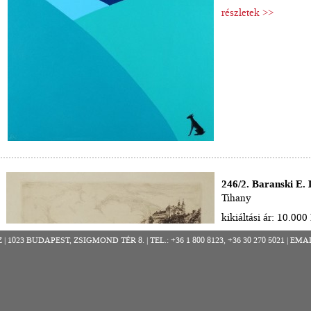
részletek >>
246/2. Baranski E. 
Tihany
kikiáltási ár: 10.000 
leütési ár: 36.000 Ft
023 BUDAPEST, ZSIGMOND TÉR 8. | TEL.: +36 1 800 8123, +36 30 270 5021 
részletek >>