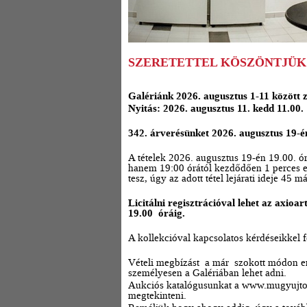
SZERETETTEL KÖSZÖNTJÜK
Galériánk 2026. augusztus 1-11 között z
Nyitás: 2026. augusztus 11. kedd 11.00.
342. árverésünket 2026. augusztus 19-é
A tételek 2026. augusztus 19-én 19.00. ó
hanem 19:00 órától kezdődően 1 perces e
tesz, úgy az adott tétel lejárati ideje 4
Licitálni regisztrációval lehet az axioar
19.00 óráig.
A kollekcióval kapcsolatos kérdéseikkel
Vételi megbízást a már szokott módon 
személyesen a Galériában lehet adni.
Aukciós katalógusunkat a
www.mugyujto
megtekinteni.